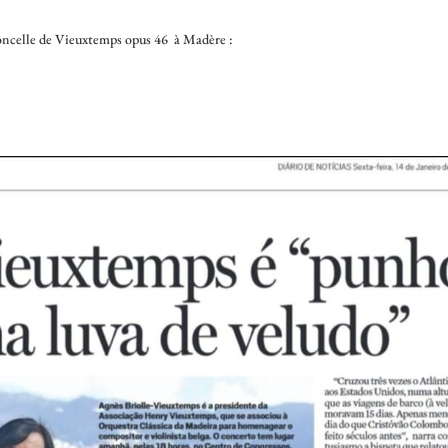
loncelle de Vieuxtemps opus 46 à Madère :