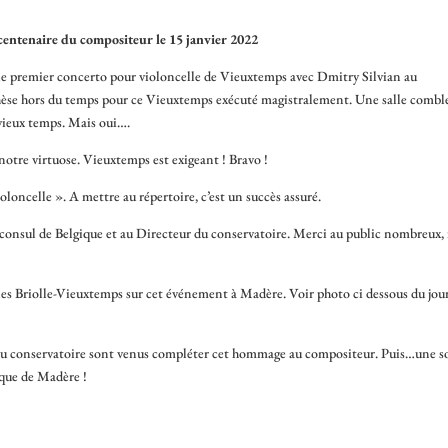
entenaire du compositeur le 15 janvier 2022
e premier concerto pour violoncelle de Vieuxtemps avec Dmitry Silvian au
thèse hors du temps pour ce Vieuxtemps exécuté magistralement. Une salle combl
vieux temps. Mais oui….
notre virtuose. Vieuxtemps est exigeant ! Bravo !
loncelle ». A mettre au répertoire, c’est un succès assuré.
onsul de Belgique et au Directeur du conservatoire. Merci au public nombreux, 
es Briolle-Vieuxtemps sur cet événement à Madère. Voir photo ci dessous du jou
au conservatoire sont venus compléter cet hommage au compositeur. Puis…une s
ique de Madère !